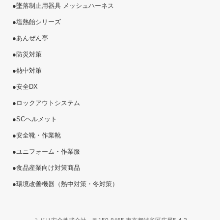
●
墜落制止用器具 メッシュハーネス
●
塩熱
飴
シリーズ
●
あんぜん亭
●
防災対策
●
熱中対策
●
安全DX
●
ロックアウトシステム
●
SCヘルメット
●
安全靴・作業靴
●
ユニフォーム・作業服
●
食品産業向け対策商品
●
環境改善機器（熱中対策・冬対策）