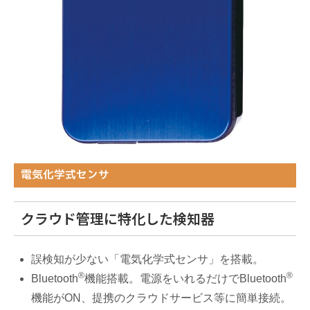
電気化学式センサ
クラウド管理に特化した検知器
誤検知が少ない「電気化学式センサ」を搭載。
®
®
Bluetooth
機能搭載。電源をいれるだけでBluetooth
機能がON、提携のクラウドサービス等に簡単接続。