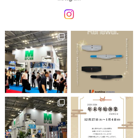
.
.
＼
本日最終日！／
リニューアル商品のご案内
連日たくさんのご来場、誠にありが
この度、作業用
...
とうございます
...
14
0
22
0
.
＼年末年始休業のお知らせ
／
お知らせ
...
本日、「第13回 労働安全衛生展（東
11
0
京）」
...
15
0