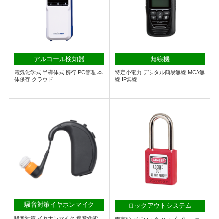
アルコール検知器
無線機
電気化学式 半導体式 携行 PC管理 本
特定小電力 デジタル簡易無線 MCA無
体保存 クラウド
線 IP無線
騒音対策イヤホンマイク
ロックアウトシステム
騒音対策 イヤホンマイク 遮音性能