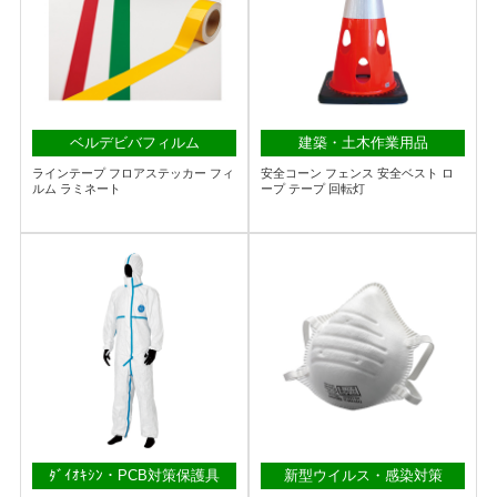
ベルデビバフィルム
建築・土木作業用品
ラインテープ フロアステッカー フィ
安全コーン フェンス 安全ベスト ロ
ルム ラミネート
ープ テープ 回転灯
ﾀﾞｲｵｷｼﾝ・PCB対策保護具
新型ウイルス・感染対策