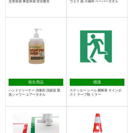
災害体感 事故体感 安全教育
ウエス 紙 不織布 ペーパータオル
衛生用品
標識
ハンドクリーナー 消毒剤 洗眼器 緊
ステッカー シール 横断幕 サインポ
急シャワー エアータオル
スト テープ類 ミラー