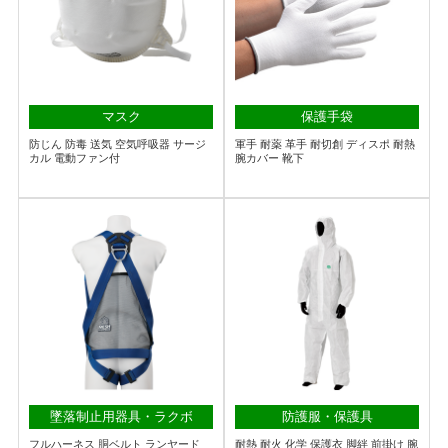
マスク
保護手袋
防じん 防毒 送気 空気呼吸器 サージ
軍手 耐薬 革手 耐切創 ディスポ 耐熱
カル 電動ファン付
腕カバー 靴下
墜落制止用器具・ラクボ
防護服・保護具
フルハーネス 胴ベルト ランヤード
耐熱 耐火 化学 保護衣 脚絆 前掛け 腕