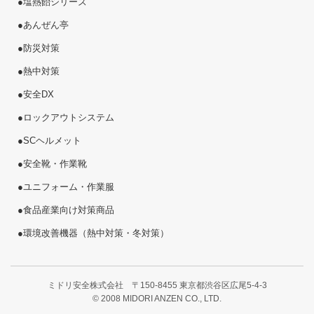
●
塩熱
飴
シリーズ
●
あんぜん亭
●
防災対策
●
熱中対策
●
安全DX
●
ロックアウトシステム
●
SCヘルメット
●
安全靴・作業靴
●
ユニフォーム・作業服
●
食品産業向け対策商品
●
環境改善機器（熱中対策・冬対策）
ミドリ安全株式会社 〒150-8455 東京都渋谷区広尾5-4-3
© 2008 MIDORI ANZEN CO., LTD.