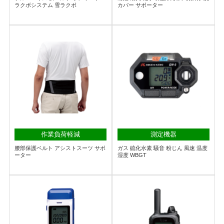
ラクボシステム 雪ラクボ
カバー サポーター
作業負荷軽減
測定機器
腰部保護ベルト アシストスーツ サポ
ガス 硫化水素 騒音 粉じん 風速 温度
ーター
湿度 WBGT