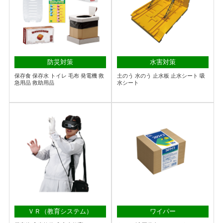
防災対策
水害対策
保存食 保存水 トイレ 毛布 発電機 救
土のう 水のう 止水板 止水シート 吸
急用品 救助用品
水シート
ＶＲ（教育システム）
ワイパー