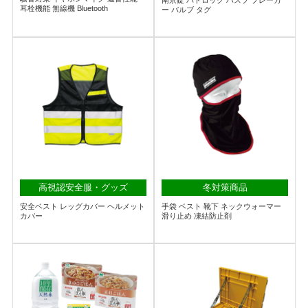
南京錠 パドロック ハスプ ブレーカ
耳栓機能 無線機 Bluetooth
ー バルブ タグ
高視認安全服・グッズ
冬対策商品
安全ベスト レッグカバー ヘルメット
手袋 ベスト 靴下 ネックウォーマー
カバー
滑り止め 凍結防止剤