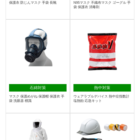
保護衣 防じんマスク 手袋 長靴
N95マスク 不織布マスク ゴーグル 手
袋 保護衣 消毒剤
石綿対策
熱中対策
マスク 保護めがね 保護帽 保護衣 手
ウェアラブルデバイス 熱中症指数計
袋 洗眼器 標識
塩熱飴 応急キット