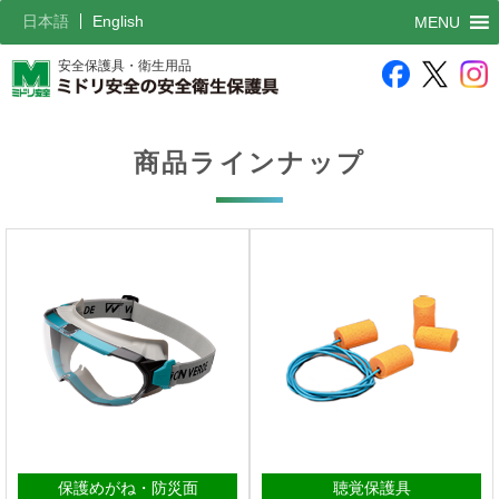
日本語
English
MENU
安全保護具・衛生用品
商品ラインナップ
保護めがね・防災面
聴覚保護具