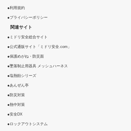
●
利用規約
●
プライバシーポリシー
関連サイト
●
ミドリ安全総合サイト
●
公式通販サイト「ミドリ安全.com」
●
保護めがね・防災面
●
墜落制止用器具 メッシュハーネス
●
塩熱
飴
シリーズ
●
あんぜん亭
●
防災対策
●
熱中対策
●
安全DX
●
ロックアウトシステム