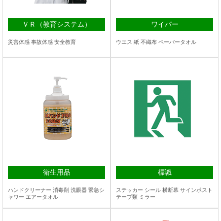
ＶＲ（教育システム）
ワイパー
災害体感 事故体感 安全教育
ウエス 紙 不織布 ペーパータオル
衛生用品
標識
ハンドクリーナー 消毒剤 洗眼器 緊急シ
ステッカー シール 横断幕 サインポスト
ャワー エアータオル
テープ類 ミラー