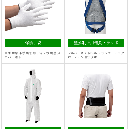
保護手袋
墜落制止用器具・ラクボ
軍手 耐薬 革手 耐切創 ディスポ 耐熱 腕
フルハーネス 胴ベルト ランヤード ラク
カバー 靴下
ボシステム 雪ラクボ