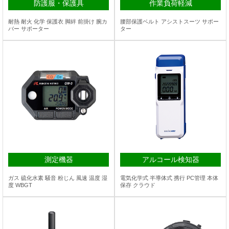
防護服・保護具
作業負荷軽減
耐熱 耐火 化学 保護衣 脚絆 前掛け 腕カ
腰部保護ベルト アシストスーツ サポー
バー サポーター
ター
測定機器
アルコール検知器
ガス 硫化水素 騒音 粉じん 風速 温度 湿
電気化学式 半導体式 携行 PC管理 本体
度 WBGT
保存 クラウド