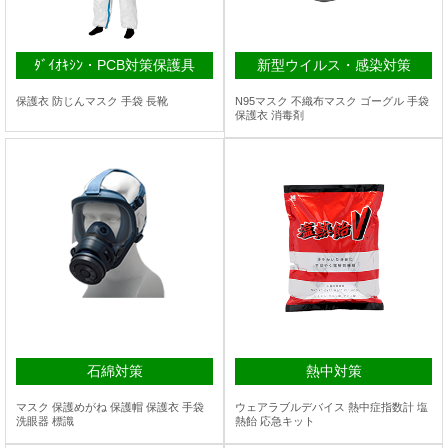
ﾀﾞｲｵｷｼﾝ・PCB対策保護具
新型ウイルス・感染対策
保護衣 防じんマスク 手袋 長靴
N95マスク 不織布マスク ゴーグル 手袋
保護衣 消毒剤
石綿対策
熱中対策
マスク 保護めがね 保護帽 保護衣 手袋
ウェアラブルデバイス 熱中症指数計 塩
洗眼器 標識
熱飴 応急キット