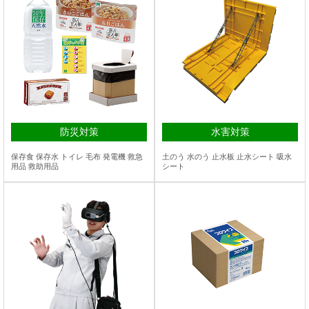
防災対策
水害対策
保存食 保存水 トイレ 毛布 発電機 救急
土のう 水のう 止水板 止水シート 吸水
用品 救助用品
シート