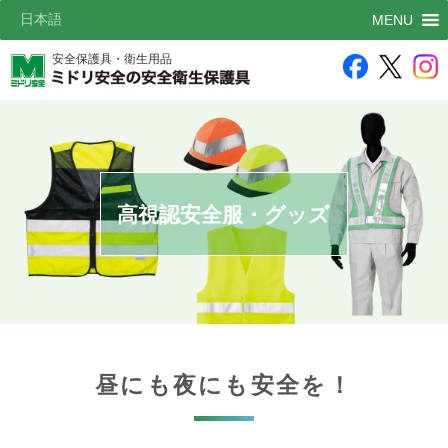
日本語
MENU
安全保護具・衛生用品
高視認安全服・グッズ
昼にも夜にも安全を！