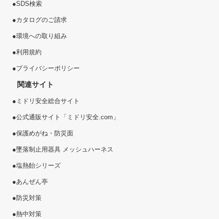
●
SDS検索
●
カタログのご請求
●
環境への取り組み
●
利用規約
●
プライバシーポリシー
関連サイト
●
ミドリ安全総合サイト
●
公式通販サイト「ミドリ安全.com」
●
保護めがね・防災面
●
墜落制止用器具 メッシュハーネス
●
塩熱
飴
シリーズ
●
あんぜん亭
●
防災対策
●
熱中対策