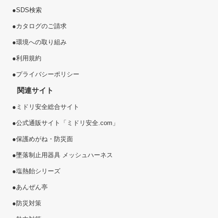
●
SDS検索
●
カタログのご請求
●
環境への取り組み
●
利用規約
●
プライバシーポリシー
関連サイト
●
ミドリ安全総合サイト
●
公式通販サイト「ミドリ安全.com」
●
保護めがね・防災面
●
墜落制止用器具 メッシュハーネス
●
塩熱
飴
シリーズ
●
あんぜん亭
●
防災対策