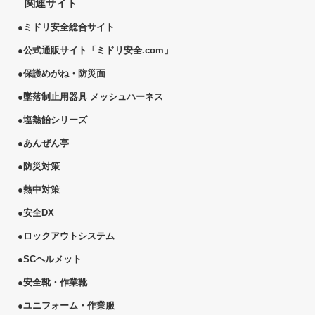
関連サイト
●
ミドリ安全総合サイト
●
公式通販サイト「ミドリ安全.com」
●
保護めがね・防災面
●
墜落制止用器具 メッシュハーネス
●
塩熱
飴
シリーズ
●
あんぜん亭
●
防災対策
●
熱中対策
●
安全DX
●
ロックアウトシステム
●
SCヘルメット
●
安全靴・作業靴
●
ユニフォーム・作業服