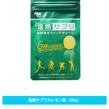
塩熱サプリ®レモン味（30g）