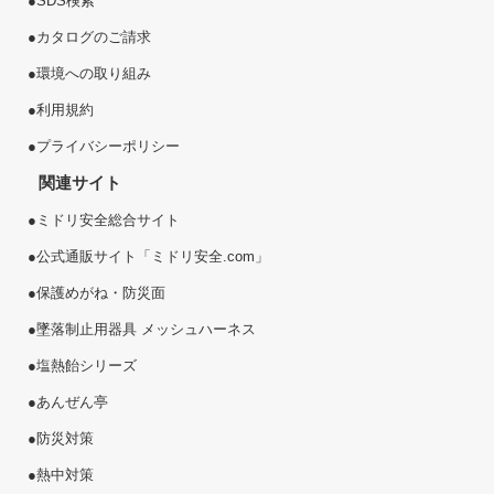
●
SDS検索
●
カタログのご請求
●
環境への取り組み
●
利用規約
●
プライバシーポリシー
関連サイト
●
ミドリ安全総合サイト
●
公式通販サイト「ミドリ安全.com」
●
保護めがね・防災面
●
墜落制止用器具 メッシュハーネス
●
塩熱
飴
シリーズ
●
あんぜん亭
●
防災対策
●
熱中対策