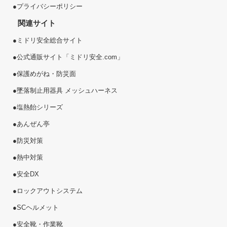
●
プライバシーポリシー
関連サイト
●
ミドリ安全総合サイト
●
公式通販サイト「ミドリ安全.com」
●
保護めがね・防災面
●
墜落制止用器具 メッシュハーネス
●
塩熱
飴
シリーズ
●
あんぜん亭
●
防災対策
●
熱中対策
●
安全DX
●
ロックアウトシステム
●
SCヘルメット
●
安全靴・作業靴