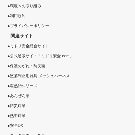
●
環境への取り組み
●
利用規約
●
プライバシーポリシー
関連サイト
●
ミドリ安全総合サイト
●
公式通販サイト「ミドリ安全.com」
●
保護めがね・防災面
●
墜落制止用器具 メッシュハーネス
●
塩熱
飴
シリーズ
●
あんぜん亭
●
防災対策
●
熱中対策
●
安全DX