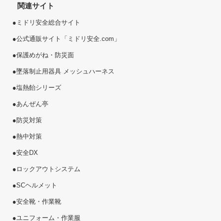
関連サイト
●
ミドリ安全総合サイト
●
公式通販サイト「ミドリ安全.com」
●
保護めがね・防災面
●
墜落制止用器具 メッシュハーネス
●
塩熱
飴
シリーズ
●
あんぜん亭
●
防災対策
●
熱中対策
●
安全DX
●
ロックアウトシステム
●
SCヘルメット
●
安全靴・作業靴
●
ユニフォーム・作業服