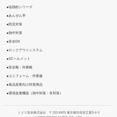
●
塩熱
飴
シリーズ
●
あんぜん亭
●
防災対策
●
熱中対策
●
安全DX
●
ロックアウトシステム
●
SCヘルメット
●
安全靴・作業靴
●
ユニフォーム・作業服
●
食品産業向け対策商品
●
環境改善機器（熱中対策・冬対策）
ミドリ安全株式会社 〒150-8455 東京都渋谷区広尾5-4-3