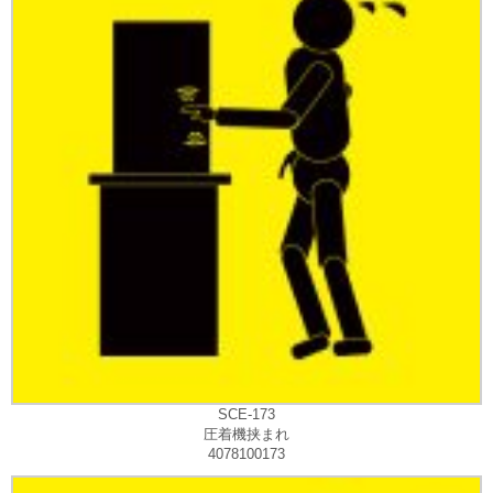
SCE-173
圧着機挟まれ
4078100173